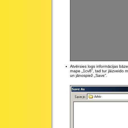
Atvērsies logs informācijas bāze
mape „1cv8”, tad tur jāizveido m
un jānospiež „Save”.