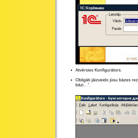
Atvērsies Konfigurātors.
Obligāti jāizveido jūsu bāzes re
bāzi…”.