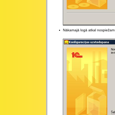
Nākamajā logā atkal nospiežam 