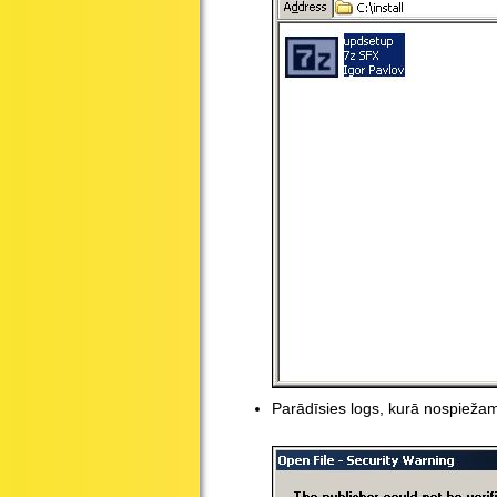
Parādīsies logs, kurā nospieža