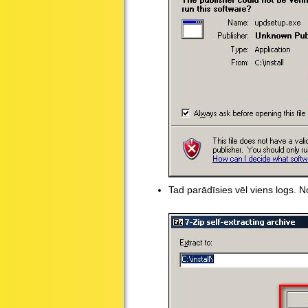
Tad parādīsies vēl viens logs. N