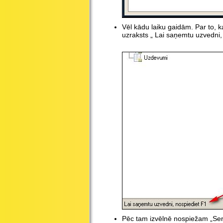
Vēl kādu laiku gaidām. Par to, k
uzraksts „ Lai saņemtu uzvedni,
Pēc tam izvēlnē nospiežam „Se