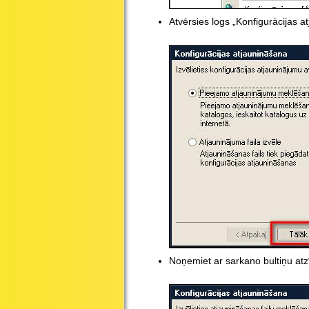
Atvērsies logs „Konfigurācijas 
Noņemiet ar sarkano bultiņu atz