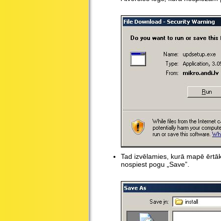
Tad izvēlamies, kurā mapē ērtāk 
nospiest pogu „Save”.