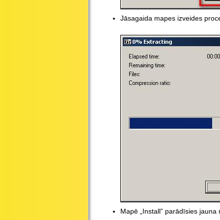
Jāsagaida mapes izveides proc
Mapē „Install” parādīsies jaun