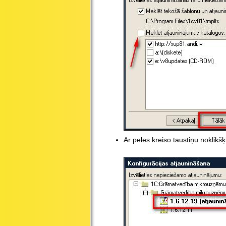
Ar peles kreiso taustiņu noklikš