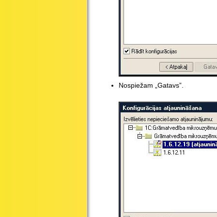
Nospiežam „Gatavs”.