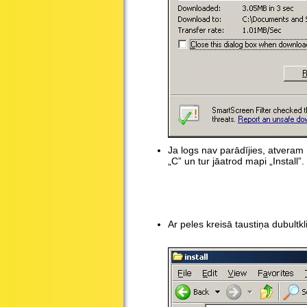
Ja logs nav parādījies, atveram
„C” un tur jāatrod mapi „Install”.
Ar peles kreisā taustiņa dubultk