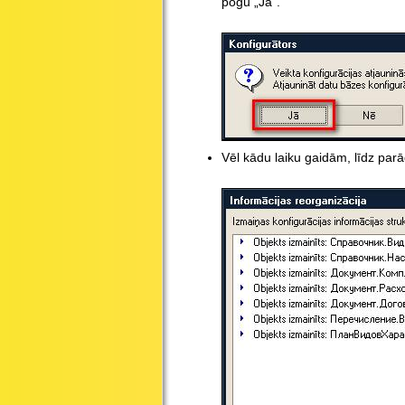
pogu „Jā”.
Vēl kādu laiku gaidām, līdz par