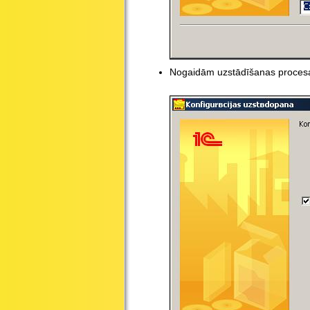
Nogaidām uzstādīšanas procesa