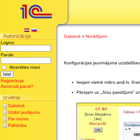
Autorizācija
Galvenā
>
Norādījumi
Logins:
Parole:
Konfigurācijas jauninājuma uzstādīš
Atcerēties mani
Reģistrācija
Ieejam vietnē mikro.andi.lv. Kre
Aizmirsāt paroli?
Pārejam uz „Jūsu pasūtījumi” u
Izvēlne
Galvenā
Uzdot jautājumu
Par mums
Palīdzība