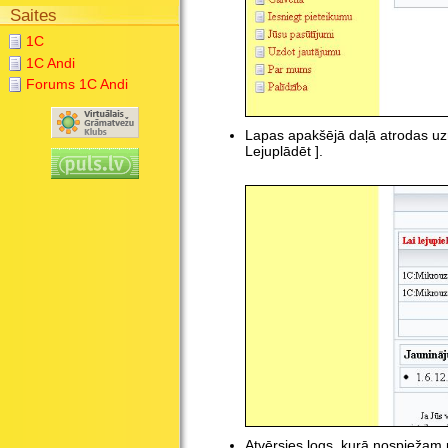
Saites
1C
1C Andi
Forums 1C Andi
Lapas apakšējā daļā atrodas uzr
Lejuplādēt ].
Atvērsies logs, kurā nospiežam